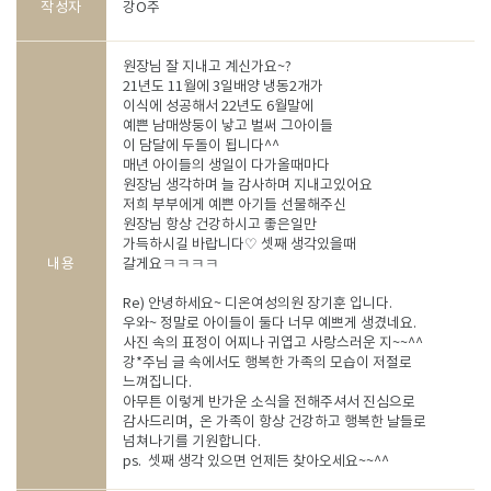
작성자
강O주
원장님 잘 지내고 계신가요~?
21년도 11월에 3일배양 냉동2개가
이식에 성공해서 22년도 6월말에
예쁜 남매쌍둥이 낳고 벌써 그아이들
이 담달에 두돌이 됩니다^^
매년 아이들의 생일이 다가올때마다
원장님 생각하며 늘 감사하며 지내고있어요
저희 부부에게 예쁜 아기들 선물해주신
원장님 항상 건강하시고 좋은일만
가득하시길 바랍니다♡ 셋째 생각있을때
내용
갈게요ㅋㅋㅋㅋ
Re) 안녕하세요~ 디온여성의원 장기훈 입니다.
우와~ 정말로 아이들이 둘다 너무 예쁘게 생겼네요.
사진 속의 표정이 어찌나 귀엽고 사랑스러운 지~~^^
강*주님 글 속에서도 행복한 가족의 모습이 저절로
느껴집니다.
아무튼 이렇게 반가운 소식을 전해주셔서 진심으로
감사드리며, 온 가족이 항상 건강하고 행복한 날들로
넘쳐나기를 기원합니다.
ps. 셋째 생각 있으면 언제든 찾아오세요~~^^