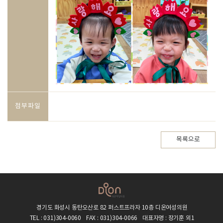
첨부파일
목록으로
경기도 화성시 동탄오산로 82 퍼스트프라자 10층 디온여성의원
TEL : 031)304-0060
FAX : 031)304-0066
대표자명 : 장기훈 외1