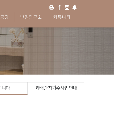
궁경
난임연구소
커뮤니티
합니다
과배란 자가주사법 안내