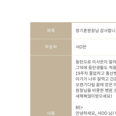
제목
장기훈원장님 감사합니다
작성자
서O은
동탄으로 이사온지 얼마
그덕에 동탄생활도 적응하
19주차 졸업하고 출산병
아가가 너무 잘먹고 건
오랜기다림 끝에 얻은 
원장님을 비롯한 병원 
새해복많이받으세요!
RE>
내용
안녕하세요, 서OO 님