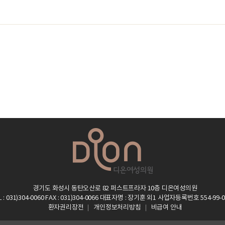
경기도 화성시 동탄오산로 82 퍼스트프라자 10층 디온여성의원
L : 031)304-0060
FAX : 031)304-0066
대표자명 : 장기훈 외1
사업자등록번호 554-99-0
환자권리장전
개인정보처리방침
비급여 안내