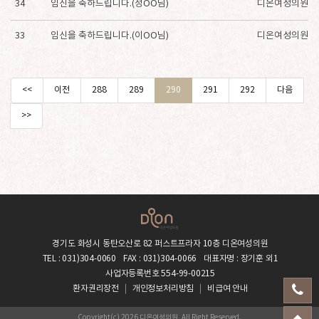
34
임신을 축하드립니다.(정OO님)
디온여성의원
33
임신을 축하드립니다.(이OO님)
디온여성의원
<<
이전
288
289
290
291
292
다음
>>
경기도 화성시 동탄오산로 82 퍼스트프라자 10층 디온여성의원
TEL : 031)304-0060
FAX : 031)304-0066
대표자명 : 장기훈 외1
사업자등록번호 554-99-00215
환자권리장전
개인정보처리방침
비급여 안내
Copyright(c) 2026 디온여성의원, All Right Reserved.