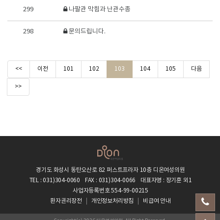
299
나팔관 막힘과 난관수종
298
문의드립니다.
<<
이전
101
102
103
104
105
다음
>>
경기도 화성시 동탄오산로 82 퍼스트프라자 10층 디온여성의원
TEL : 031)304-0060
FAX : 031)304-0066
대표자명 : 장기훈 외1
사업자등록번호 554-99-00215
환자권리장전
개인정보처리방침
비급여 안내